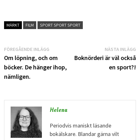
MÄRKT
FILM
SPORT SPORT SPORT
Inläggsnavigering
Föregående
N
FÖREGÅENDE INLÄGG
NÄSTA INLÄGG
inlägg:
i
Om löpning, och om
Boknörderi är väl också
böcker. De hänger ihop,
en sport?!
nämligen.
Helena
Periodvis maniskt läsande
bokälskare. Blandar gärna vilt