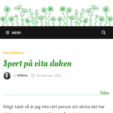
Hoppa
till
innehåll
MENY
KULTURKOLL
Sport på vita duken
av
Helena
18 februari, 2015
Ärligt talat så är jag inte rätt person att skriva det här