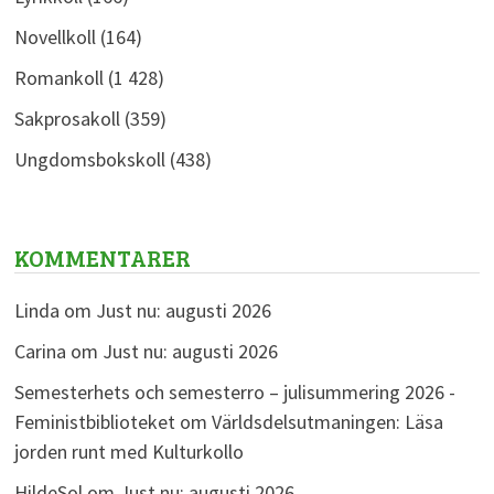
Novellkoll
(164)
Romankoll
(1 428)
Sakprosakoll
(359)
Ungdomsbokskoll
(438)
KOMMENTARER
Linda
om
Just nu: augusti 2026
Carina
om
Just nu: augusti 2026
Semesterhets och semesterro – julisummering 2026 -
Feministbiblioteket
om
Världsdelsutmaningen: Läsa
jorden runt med Kulturkollo
HildeSol
om
Just nu: augusti 2026