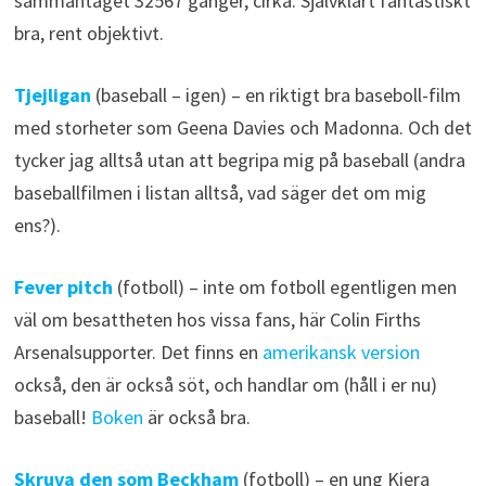
sammantaget 32567 gånger, cirka. Självklart fantastiskt
bra, rent objektivt.
Tjejligan
(baseball – igen) – en riktigt bra baseboll-film
med storheter som Geena Davies och Madonna. Och det
tycker jag alltså utan att begripa mig på baseball (andra
baseballfilmen i listan alltså, vad säger det om mig
ens?).
Fever pitch
(fotboll) – inte om fotboll egentligen men
väl om besattheten hos vissa fans, här Colin Firths
Arsenalsupporter. Det finns en
amerikansk version
också, den är också söt, och handlar om (håll i er nu)
baseball!
Boken
är också bra.
Skruva den som Beckham
(fotboll) – en ung Kiera