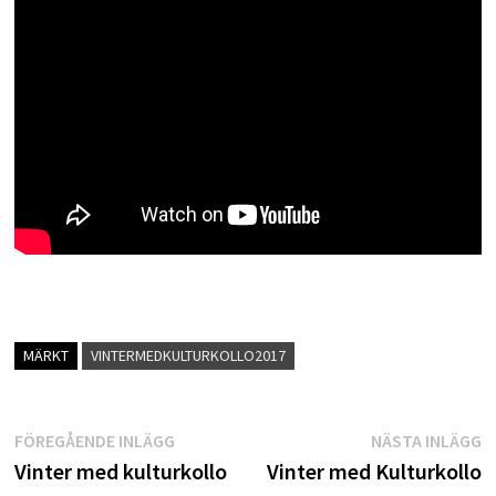
MÄRKT
VINTERMEDKULTURKOLLO2017
Inläggsnavigering
Föregående
N
FÖREGÅENDE INLÄGG
NÄSTA INLÄGG
inlägg:
i
Vinter med kulturkollo
Vinter med Kulturkollo