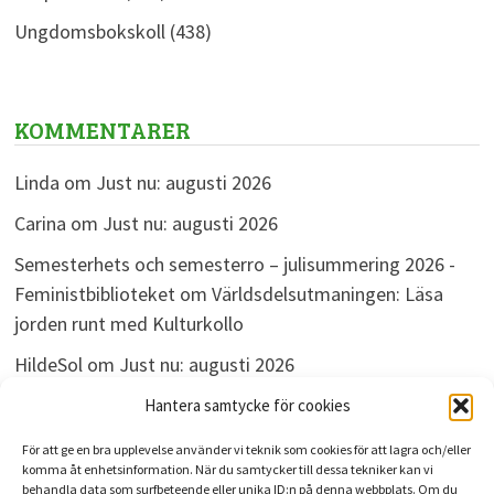
Ungdomsbokskoll
(438)
KOMMENTARER
Linda
om
Just nu: augusti 2026
Carina
om
Just nu: augusti 2026
Semesterhets och semesterro – julisummering 2026 -
Feministbiblioteket
om
Världsdelsutmaningen: Läsa
jorden runt med Kulturkollo
HildeSol
om
Just nu: augusti 2026
Bokdivisionen
om
Just nu: augusti 2026
Hantera samtycke för cookies
För att ge en bra upplevelse använder vi teknik som cookies för att lagra och/eller
komma åt enhetsinformation. När du samtycker till dessa tekniker kan vi
behandla data som surfbeteende eller unika ID:n på denna webbplats. Om du