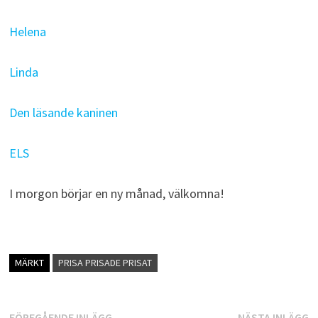
Helena
Linda
Den läsande kaninen
ELS
I morgon börjar en ny månad, välkomna!
MÄRKT
PRISA PRISADE PRISAT
Föregående
N
FÖREGÅENDE INLÄGG
NÄSTA INLÄGG