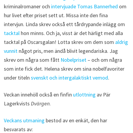
kriminalromaner och
intervjuade Tomas Bannerhed
om
hur livet efter priset sett ut. Missa inte den fina
intervjun. Linda skrev också ett tårdrypande inlägg om
tacktal
hon minns. Och ja, visst är det härligt med alla
tacktal på Oscarsgalan! Lotta skrev om dem som
aldrig
vunnit
något pris, men ändå blivit legendariska. Jag
skrev om några som fått
Nobelpriset
– och om några
som inte fick det. Helena skrev om sina nobelfavoriter
under titeln
svenskt och intergalaktiskt vemod
.
Veckan innehöll också en finfin
utlottning
av Pär
Lagerkvists
Dvärgen
.
Veckans utmaning
bestod av en enkät, den har
besvarats av: