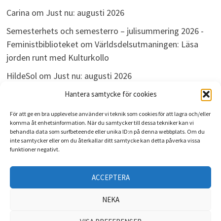
Carina
om
Just nu: augusti 2026
Semesterhets och semesterro – julisummering 2026 -
Feministbiblioteket
om
Världsdelsutmaningen: Läsa
jorden runt med Kulturkollo
HildeSol
om
Just nu: augusti 2026
Bokdivisionen
om
Just nu: augusti 2026
Hantera samtycke för cookies
För att ge en bra upplevelse använder vi teknik som cookies för att lagra och/eller
komma åt enhetsinformation. När du samtycker till dessa tekniker kan vi
behandla data som surfbeteende eller unika ID:n på denna webbplats. Om du
ARKIV
inte samtycker eller om du återkallar ditt samtycke kan detta påverka vissa
funktioner negativt.
Arkiv
ACCEPTERA
NEKA