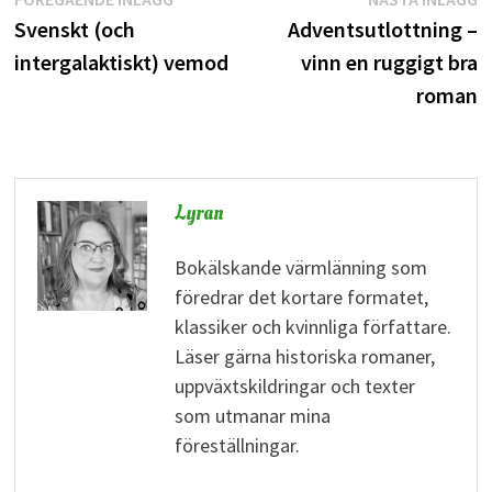
Inläggsnavigering
inlägg:
i
Svenskt (och
Adventsutlottning –
intergalaktiskt) vemod
vinn en ruggigt bra
roman
Lyran
Bokälskande värmlänning som
föredrar det kortare formatet,
klassiker och kvinnliga författare.
Läser gärna historiska romaner,
uppväxtskildringar och texter
som utmanar mina
föreställningar.