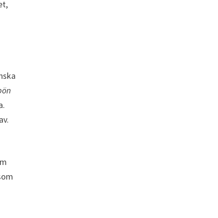
et,
anska
bön
a.
av.
om
(som