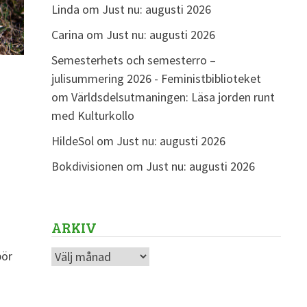
Linda
om
Just nu: augusti 2026
Carina
om
Just nu: augusti 2026
Semesterhets och semesterro –
julisummering 2026 - Feministbiblioteket
om
Världsdelsutmaningen: Läsa jorden runt
med Kulturkollo
HildeSol
om
Just nu: augusti 2026
Bokdivisionen
om
Just nu: augusti 2026
ARKIV
Arkiv
bör
e