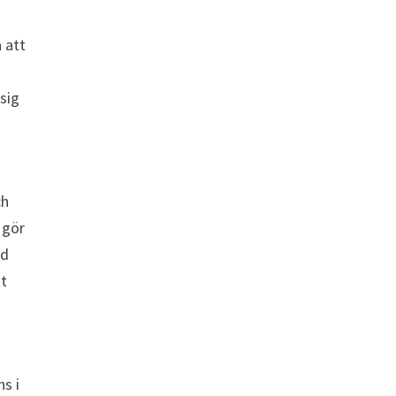
 att
sig
ch
 gör
ad
tt
ns i