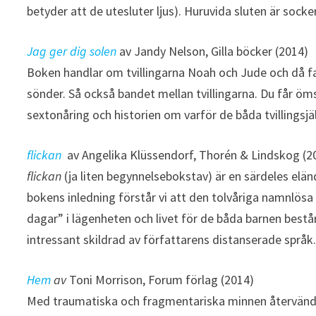
betyder att de utesluter ljus). Huruvida sluten är sockers
Jag ger dig solen
av Jandy Nelson, Gilla böcker (2014)
Boken handlar om tvillingarna Noah och Jude och då fa
sönder. Så också bandet mellan tvillingarna. Du får
sextonåring och historien om varför de båda tvillingsjäla
flickan
av Angelika Klüssendorf, Thorén & Lindskog (2
flickan
(ja liten begynnelsebokstav) är en särdeles elän
bokens inledning förstår vi att den tolvåriga namnlösa 
dagar” i lägenheten och livet för de båda barnen består
intressant skildrad av författarens distanserade språk
Hem
av
Toni Morrison, Forum förlag (2014)
Med traumatiska och fragmentariska minnen återvände