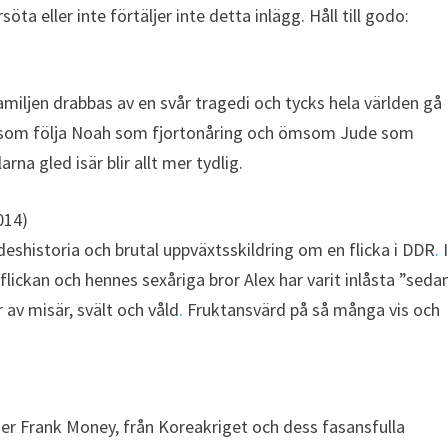
öta eller inte förtäljer inte detta inlägg. Håll till godo:
miljen drabbas av en svår tragedi och tycks hela världen gå
 ömsom följa Noah som fjortonåring och ömsom Jude som
rna gled isär blir allt mer tydlig.
014)
deshistoria och brutal uppväxtsskildring om en flicka i DDR
.
flickan och hennes sexåriga bror Alex har varit inlåsta ”seda
 av misär, svält och våld
.
Fruktansvärd på så många vis och
.
r Frank Money, från Koreakriget och dess fasansfulla