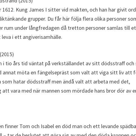
dstrand (2015)
r 1612
.
Kung James I sitter vid makten, och han har givit or
iktänkande grupper. Du får här följa flera olika personer so
er rum under långfredagen då tretton personer samlas till et
leva i ett angiverisamhälle.
 (2015)
i tio års tid väntat på verkställandet av sitt dödsstraff oc
d annat möta en fängelsepräst som valt att viga sitt liv att f
n som hatar dödsstraff men ändå valt att arbeta med det,
ig att vara med när mannen som mördade hans bror dör av e
en finner Tom och Isabel en död man och ett levande spädba
ll – tar de beslutet att göra sig av med den döda kroppen o