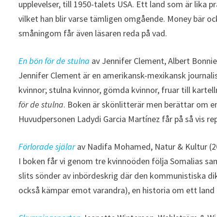
upplevelser, till 1950-talets USA. Ett land som är lika
vilket han blir varse tämligen omgående. Money bär oc
småningom får även läsaren reda på vad.
En bön för de stulna
av
Jennifer Clement, Albert Bonnie
Jennifer Clement är en amerikansk-mexikansk journalis
kvinnor; stulna kvinnor, gömda kvinnor, fruar till kar
för de
stulna
. Boken är skönlitterär men berättar om 
Huvudpersonen Ladydi Garcia Martínez får på så vis rep
Förlorade själar
av Nadifa Mohamed, Natur & Kultur (2
I boken får vi genom tre kvinnoöden följa Somalias s
slits sönder av inbördeskrig där den kommunistiska d
också kämpar emot varandra), en historia om ett land dä