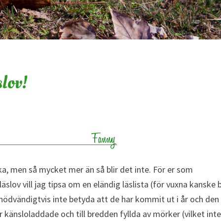
slov!
cka, men så mycket mer än så blir det inte. För er som
äslov vill jag tipsa om en eländig läslista (för vuxna kanske 
er nödvändigtvis inte betyda att de har kommit ut i år och den
änsloladdade och till bredden fyllda av mörker (vilket int