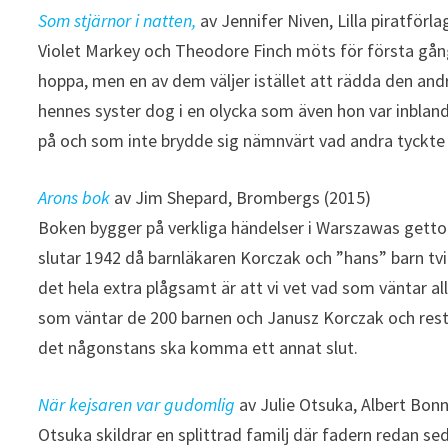
Som stjärnor i natten,
av Jennifer Niven, Lilla piratförla
Violet Markey och Theodore Finch möts för första gån
hoppa, men en av dem väljer istället att rädda den and
hennes syster dog i en olycka som även hon var inblan
på och som inte brydde sig nämnvärt vad andra tyckt
Arons bok
av Jim Shepard, Brombergs (2015)
Boken bygger på verkliga händelser i Warszawas getto o
slutar 1942 då barnläkaren Korczak och ”hans” barn tv
det hela extra plågsamt är att vi vet vad som väntar alla
som väntar de 200 barnen och Janusz Korczak och reste
det någonstans ska komma ett annat slut.
När kejsaren var gudomlig
av Julie Otsuka, Albert Bonn
Otsuka skildrar en splittrad familj där fadern redan sed