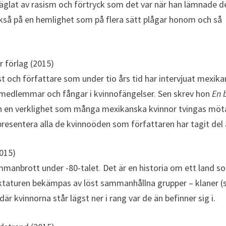
 präglat av rasism och förtryck som det var när han lämnade d
kså på en hemlighet som på flera sätt plågar honom och så
r förlag (2015)
t och författare som under tio års tid har intervjuat mexik
tellmedlemmar och fångar i kvinnofängelser
.
Sen skrev hon
En 
en en verklighet som många mexikanska kvinnor tvingas möt
resentera alla de kvinnoöden som författaren har tagit del 
015)
ammanbrott under -80-talet
.
Det är en historia om ett land s
iktaturen bekämpas av löst sammanhållna grupper – klaner 
r kvinnorna står lägst ner i rang var de än befinner sig i.