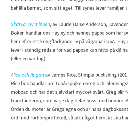
behålla barnet, som sitt eget. Till synes lever familjen 
Skärvor av minnen
, av Laurie Halse Anderson, Lavender
Boken handlar om Hayley och hennes pappa som har pos
hem efter ett kringflackande liv på vägarna i USA. Hay
lever i ständig rädsla för vad pappan kan hitta på då h
(eller en vardag).
Alice och flugan
av James Rice, Stimpla publishing (201
Rice bok handlar om tonårspojken Greg och inledningsv
mobbad och har det självklart mycket svårt. Greg blir 
framtänderna, som varje dag delar buss med honom. Ali
Orden du möter är Gregs egna och är hans dagboksantec
ord med förhörsprotokoll, så att något hemskt ska hä