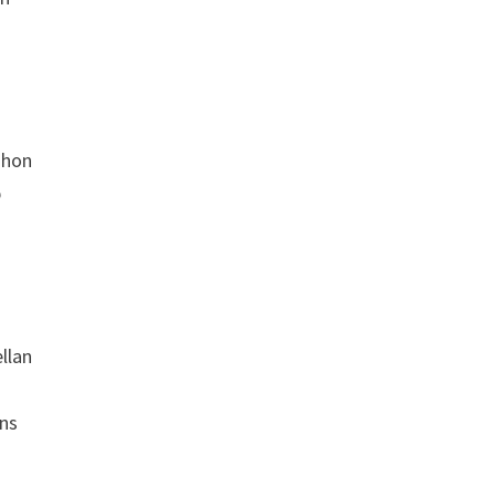
 hon
b
llan
ans