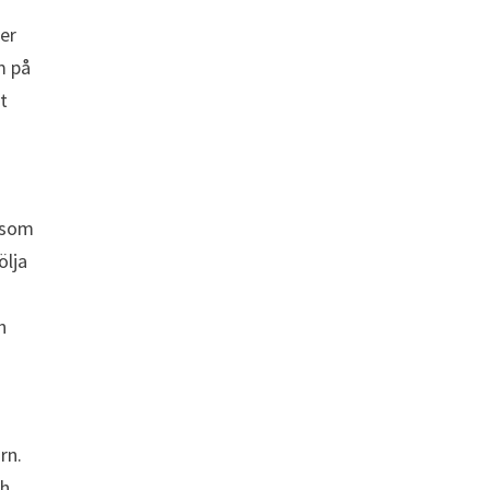
der
m på
t
h som
ölja
n
rn.
ch