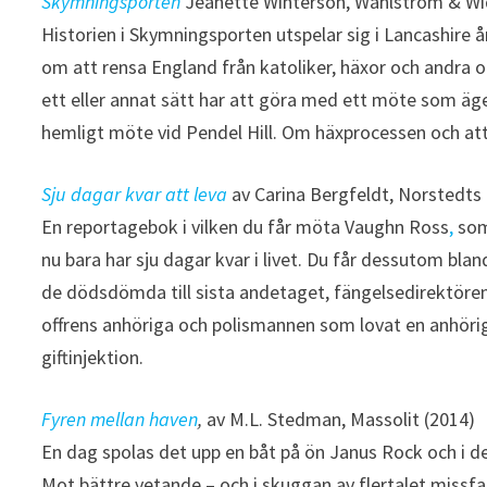
Skymningsporten
Jeanette Winterson, Wahlström & Wi
Historien i Skymningsporten utspelar sig i Lancashire å
om att rensa England från katoliker, häxor och andra ol
ett eller annat sätt har att göra med ett möte som äg
hemligt möte vid Pendel Hill. Om häxprocessen och att 
Sju dagar kvar att leva
av Carina Bergfeldt, Norstedts
En reportagebok i vilken du får möta Vaughn Ross
,
som 
nu bara har sju dagar kvar i livet. Du får dessutom blan
de dödsdömda till sista andetaget, fängelsedirektöre
offrens anhöriga och polismannen som lovat en anhör
giftinjektion.
Fyren mellan haven
,
av M.L. Stedman, Massolit (2014)
En dag spolas det upp en båt på ön Janus Rock och i d
Mot bättre vetande – och i skuggan av flertalet missfa