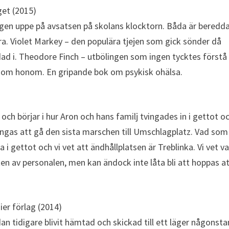
get (2015)
gen uppe på avsatsen på skolans klocktorn. Båda är beredda
ra. Violet Markey – den populära tjejen som gick sönder då
dad i. Theodore Finch – utbölingen som ingen tycktes förstå 
e om honom. En gripande bok om psykisk ohälsa.
ch börjar i hur Aron och hans familj tvingades in i gettot o
ingas att gå den sista marschen till Umschlagplatz. Vad som
 i gettot och vi vet att ändhållplatsen är Treblinka. Vi vet v
n av personalen, men kan ändock inte låta bli att hoppas a
ier förlag (2014)
an tidigare blivit hämtad och skickad till ett läger någonsta