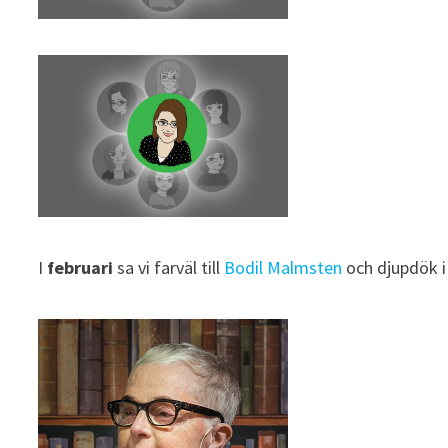
I
februari
sa vi farväl till
Bodil Malmsten
och djupdök 