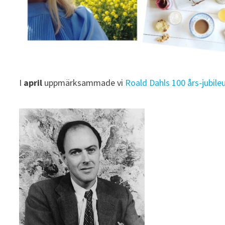
I
april
uppmärksammade vi
Roald Dahls 100 års-jubil