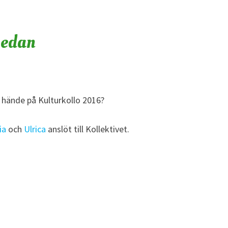
sedan
ad hände på Kulturkollo 2016?
ia
och
Ulrica
anslöt till Kollektivet.